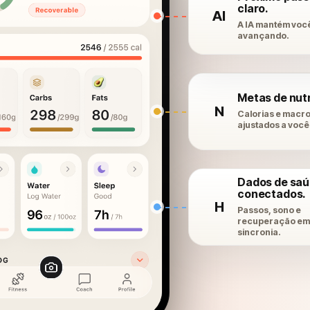
claro.
AI
A IA mantém voc
avançando.
Metas de nut
N
Calorias e macr
ajustados a você
Dados de sa
conectados.
H
Passos, sono e
recuperação em
sincronia.