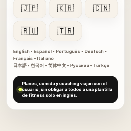
🇯🇵
🇰🇷
🇨🇳
🇷🇺
🇹🇷
English • Español • Português • Deutsch •
Français • Italiano
日本語 • 한국어 • 简体中文 • Русский • Türkçe
Planes, comida y coaching viajan con el
usuario, sin obligar a todos a una plantilla
de fitness solo en inglés.