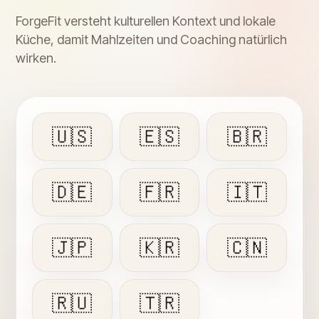
ForgeFit versteht kulturellen Kontext und lokale
Küche, damit Mahlzeiten und Coaching natürlich
wirken.
🇺🇸
🇪🇸
🇧🇷
🇩🇪
🇫🇷
🇮🇹
🇯🇵
🇰🇷
🇨🇳
🇷🇺
🇹🇷