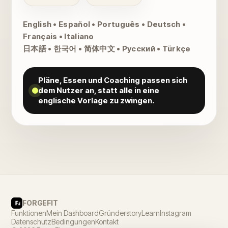
English • Español • Português • Deutsch •
Français • Italiano
日本語 • 한국어 • 简体中文 • Русский • Türkçe
Pläne, Essen und Coaching passen sich
dem Nutzer an, statt alle in eine
englische Vorlage zu zwingen.
FORGEFIT
Funktionen
Mein Dashboard
Gründerstory
Learn
Instagram
Datenschutz
Bedingungen
Kontakt