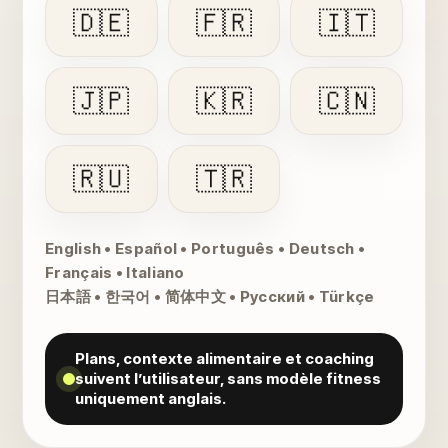
🇩🇪
🇫🇷
🇮🇹
🇯🇵
🇰🇷
🇨🇳
🇷🇺
🇹🇷
English • Español • Português • Deutsch •
Français • Italiano
日本語 • 한국어 • 简体中文 • Русский • Türkçe
Plans, contexte alimentaire et coaching
suivent l’utilisateur, sans modèle fitness
uniquement anglais.