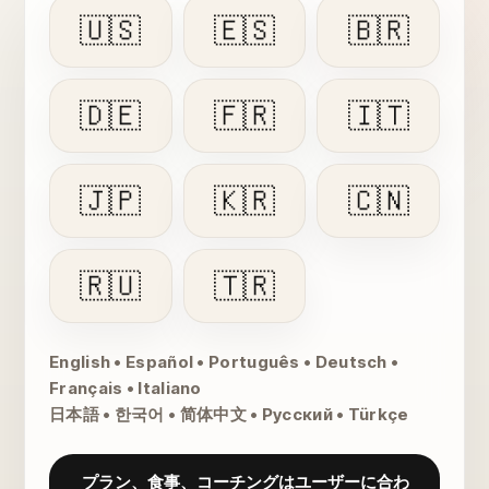
🇺🇸
🇪🇸
🇧🇷
🇩🇪
🇫🇷
🇮🇹
🇯🇵
🇰🇷
🇨🇳
🇷🇺
🇹🇷
English • Español • Português • Deutsch •
Français • Italiano
日本語 • 한국어 • 简体中文 • Русский • Türkçe
プラン、食事、コーチングはユーザーに合わ