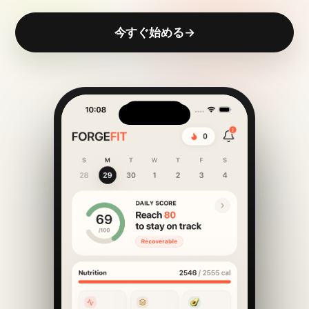
今すぐ始める
→