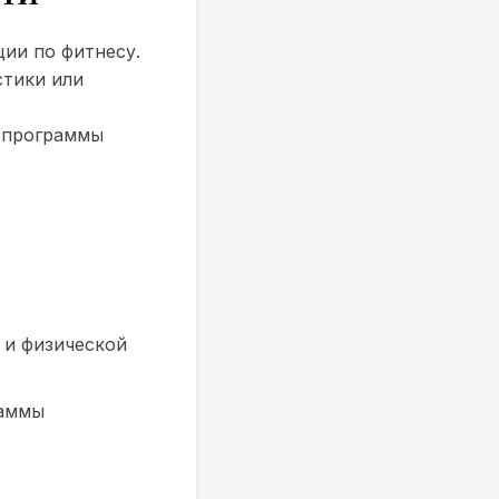
ции по фитнесу.
стики или
 программы
 и физической
раммы