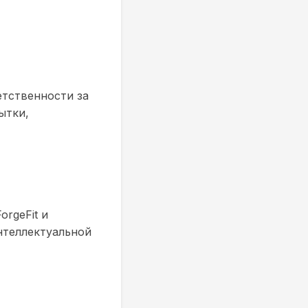
етственности за
ытки,
rgeFit и
нтеллектуальной